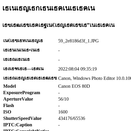
เธเนเธญเธกเธนเธฅเนเธเธฅเน
เธฃเธฒเธขเธฅเธฐเน€เธญเธตเธขเธ”เนเธเธฅเน
เน€เธฃเธทเนเธญเธ
59_2e8186d3f_1.JPG
เธเธนเนเนเธ•เนเธ
-
เธเธณเธเนเธ
-
เธงเธฑเธเธ—เธตเน
2022:08:04 09:35:19
เธเธณเธญเธเธดเธเธฒเธข
Canon, Windows Photo Editor 10.0.10
Model
Canon EOS 80D
ExposureProgram
-
ApertureValue
56/10
Flash
-
ISO
1600
ShutterSpeedValue
434176/65536
IPTC:Caption
-