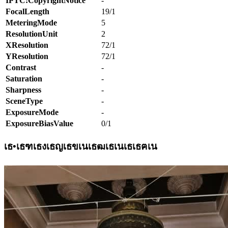
IPTC:CopyrightNotice
-
FocalLength
19/1
MeteringMode
5
ResolutionUnit
2
XResolution
72/1
YResolution
72/1
Contrast
-
Saturation
-
Sharpness
-
SceneType
-
ExposureMode
-
ExposureBiasValue
0/1
เธ•เธฑเธงเธญเธขเนเธฒเธเนเธเธฅเน