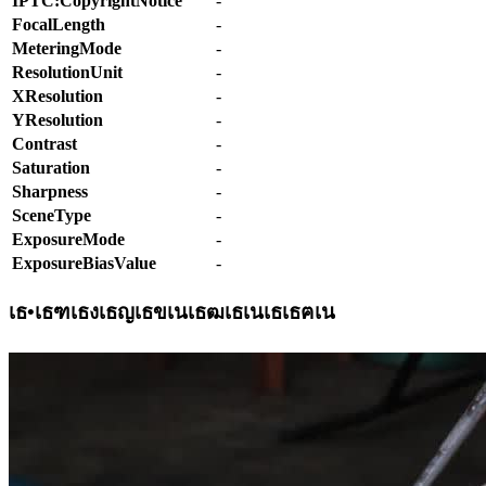
IPTC:CopyrightNotice
-
FocalLength
-
MeteringMode
-
ResolutionUnit
-
XResolution
-
YResolution
-
Contrast
-
Saturation
-
Sharpness
-
SceneType
-
ExposureMode
-
ExposureBiasValue
-
เธ•เธฑเธงเธญเธขเนเธฒเธเนเธเธฅเน