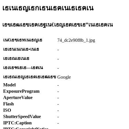
เธเนเธญเธกเธนเธฅเนเธเธฅเน
เธฃเธฒเธขเธฅเธฐเน€เธญเธตเธขเธ”เนเธเธฅเน
เน€เธฃเธทเนเธญเธ
74_dc2e90f8b_1.jpg
เธเธนเนเนเธ•เนเธ
-
เธเธณเธเนเธ
-
เธงเธฑเธเธ—เธตเน
-
เธเธณเธญเธเธดเธเธฒเธข
Google
Model
-
ExposureProgram
-
ApertureValue
-
Flash
-
ISO
-
ShutterSpeedValue
-
IPTC:Caption
-